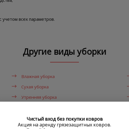
дства;
с учетом всех параметров.
Другие виды уборки
Влажная уборка
Сухая уборка
Утренняя уборка
Вечерняя уборка
Чистый вход без покупки ковров
Акция на аренду грязезащитных ковров.