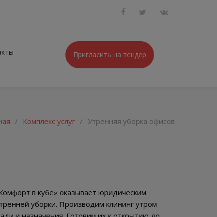
акты
Пригласить на тендер
ная
/
Комплекс услуг
/
Утренняя уборка офисов
«Комфорт в кубе» оказывает юридическим
утренней уборки. Производим клининг утром
ди и назначения. Готовим их к открытию до