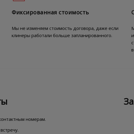
Фиксированная стоимость
Мы не изменяем стоимость договора, даже если
М
клинеры работали больше запланированного.
и
с
в
ты
За
 контактным номерам.
встречу.