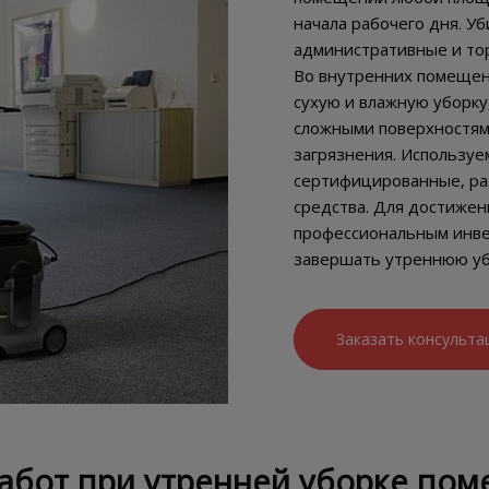
начала рабочего дня. У
административные и тор
Во внутренних помещен
сухую и влажную уборку
сложными поверхностями
загрязнения. Используе
сертифицированные, ра
средства. Для достижен
профессиональным инвен
завершать утреннюю уб
Заказать консульта
абот при утренней уборке по