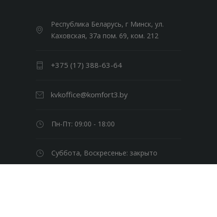
Республика Беларусь, г Минск, ул.
Каховская, 37а пом. 69, ком. 212
+375 (17) 388-63-64
kvkoffice@komfort3.by
Пн-Пт: 09:00 - 18:00
Суббота, Воскресенье: закрыто
© Клининговая компания «Комфорт в
кубе» 2026 | Все права защищены