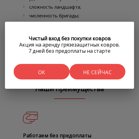
сложность ландшафта;
численность бригады;
используемое оборудование;
необходимость вывоза и утилизации
Чистый вход без покупки ковров
образовавшихся отходов.
Акция на аренду грязезащитных ковров.
7 дней без предоплаты на старте
Чтобы рассчитать стоимость покоса
травы и заказать услугу, позвоните нам
или оставьте заявку на сайте.
ОК
НЕ СЕЙЧАС
Наши преимущества
Работаем без предоплаты