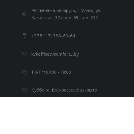
Республика Беларусь, г Минск, ул.
Каховская, 37а пом. 69, ком. 212
+375 (17) 388-63-64
kvkoffice@komfort3.by
Пн-Пт: 09:00 - 18:00
Суббота, Воскресенье: закрыто
© Клининговая компания «Комфорт в
кубе» 2026 | Все права защищены