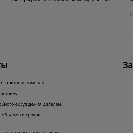
с
в
ты
За
 контактным номерам.
встречу.
обного обсуждения деталей.
, объемов и сроков
сть, подписываем договор.