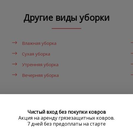
Другие виды уборки
Влажная уборка
Сухая уборка
Утренняя уборка
Вечерняя уборка
Наши преимущества
Чистый вход без покупки ковров
Акция на аренду грязезащитных ковров.
7 дней без предоплаты на старте