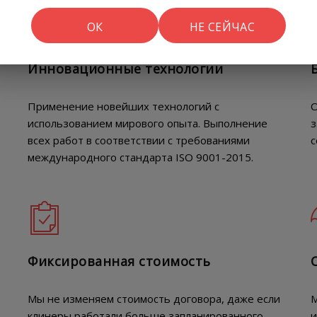
ОК
НЕ СЕЙЧАС
Инновационные технологии
Применение новейших технологий с
О
использованием мирового опыта. Выполнение
з
всех работ в соответствии с требованиями
с
международного стандарта ISO 9001-2015.
Фиксированная стоимость
Мы не изменяем стоимость договора, даже если
М
клинеры работали больше запланированного.
и