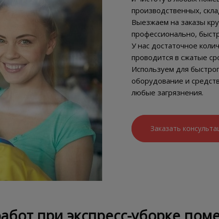
производственных, скла
Выезжаем на заказы кру
профессионально, быстро
У нас достаточное колич
проводится в сжатые ср
Используем для быстро
оборудование и средст
любые загрязнения.
Заказать консульта
абот при экспресс-уборке по