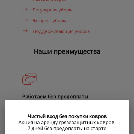
Регулярная уборка
Экспресс уборка
Поддерживающая уборка
Наши преимущества
Работаем без предоплаты
Оплата работ осуществляется по факту
Чистый вход без покупки ковров
оказания услуг согласно акту
Акция на аренду грязезащитных ковров.
выполненных работ. Расчет
7 дней без предоплаты на старте
производится в конце месяца.